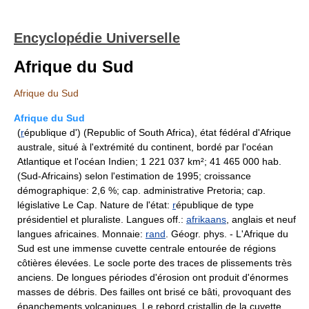
Encyclopédie Universelle
Afrique du Sud
Afrique du Sud
Afrique du Sud
(
r
épublique d') (Republic of South Africa), état fédéral d'Afrique
australe, situé à l'extrémité du continent, bordé par l'océan
Atlantique et l'océan Indien; 1 221 037 km²; 41 465 000 hab.
(Sud-Africains) selon l'estimation de 1995; croissance
démographique: 2,6 %; cap. administrative Pretoria; cap.
législative Le Cap. Nature de l'état:
r
épublique de type
présidentiel et pluraliste. Langues off.:
afrikaans
, anglais et neuf
langues africaines. Monnaie:
rand
. Géogr. phys. - L'Afrique du
Sud est une immense cuvette centrale entourée de régions
côtières élevées. Le socle porte des traces de plissements très
anciens. De longues périodes d'érosion ont produit d'énormes
masses de débris. Des failles ont brisé ce bâti, provoquant des
épanchements volcaniques. Le rebord cristallin de la cuvette