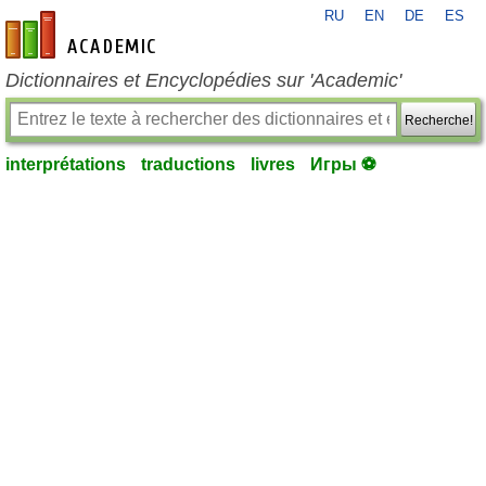
RU
EN
DE
ES
fr-academic.com
Dictionnaires et Encyclopédies sur 'Academic'
Recherche!
interprétations
traductions
livres
Игры ⚽