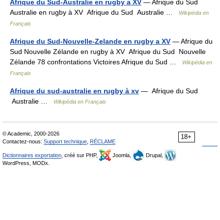
Afrique du Sud-Australie en rugby a XV
— Afrique du Sud
Australie en rugby à XV Afrique du Sud Australie …
Wikipédia en
Français
Afrique du Sud-Nouvelle-Zelande en rugby a XV
— Afrique du
Sud Nouvelle Zélande en rugby à XV Afrique du Sud Nouvelle
Zélande 78 confrontations Victoires Afrique du Sud …
Wikipédia en
Français
Afrique du sud-australie en rugby à xv
— Afrique du Sud
Australie …
Wikipédia en Français
© Academic, 2000-2026
18+
Contactez-nous:
Support technique
,
RÉCLAME
Dictionnaires exportation
, créé sur PHP,
Joomla,
Drupal,
WordPress, MODx.