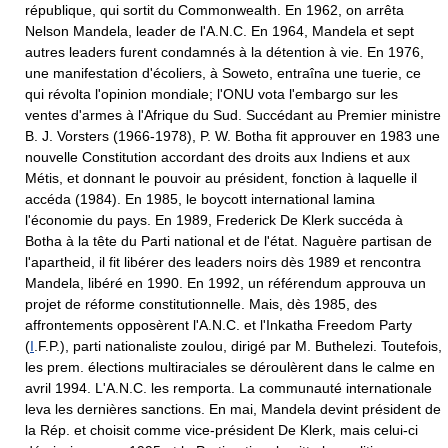
république, qui sortit du Commonwealth. En 1962, on arrêta
Nelson Mandela, leader de l'A.N.C. En 1964, Mandela et sept
autres leaders furent condamnés à la détention à vie. En 1976,
une manifestation d'écoliers, à Soweto, entraîna une tuerie, ce
qui révolta l'opinion mondiale; l'ONU vota l'embargo sur les
ventes d'armes à l'Afrique du Sud. Succédant au Premier ministre
B. J. Vorsters (1966-1978), P. W. Botha fit approuver en 1983 une
nouvelle Constitution accordant des droits aux Indiens et aux
Métis, et donnant le pouvoir au président, fonction à laquelle il
accéda (1984). En 1985, le boycott international lamina
l'économie du pays. En 1989, Frederick De Klerk succéda à
Botha à la tête du Parti national et de l'état. Naguère partisan de
l'apartheid, il fit libérer des leaders noirs dès 1989 et rencontra
Mandela, libéré en 1990. En 1992, un référendum approuva un
projet de réforme constitutionnelle. Mais, dès 1985, des
affrontements opposèrent l'A.N.C. et l'Inkatha Freedom Party
(
I
.F.P.), parti nationaliste zoulou, dirigé par M. Buthelezi. Toutefois,
les prem. élections multiraciales se déroulèrent dans le calme en
avril 1994. L'A.N.C. les remporta. La communauté internationale
leva les dernières sanctions. En mai, Mandela devint président de
la Rép. et choisit comme vice-président De Klerk, mais celui-ci