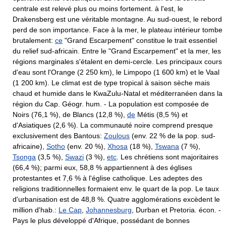
centrale est relevé plus ou moins fortement. à l'est, le
Drakensberg est une véritable montagne. Au sud-ouest, le rebord
perd de son importance. Face à la mer, le plateau intérieur tombe
brutalement:
ce
"Grand Escarpement" constitue le trait essentiel
du relief sud-africain. Entre le "Grand Escarpement" et la mer, les
régions marginales s'étalent en demi-cercle. Les principaux cours
d'eau sont l'Orange (2 250 km), le Limpopo (1 600 km) et le Vaal
(1 200 km). Le climat est de type tropical à saison sèche mais
chaud et humide dans le KwaZulu-Natal et méditerranéen dans la
région du Cap. Géogr. hum. - La population est composée de
Noirs (76,1 %), de Blancs (12,8 %),
de
Métis (8,5 %) et
d'Asiatiques (2,6 %). La communauté noire comprend presque
exclusivement des Bantous:
Zoulous
(env. 22 % de la pop. sud-
africaine),
Sotho
(env. 20 %),
Xhosa
(18 %),
Tswana
(7 %),
Tsonga
(3,5 %),
Swazi
(3 %),
etc
. Les chrétiens sont majoritaires
(66,4 %); parmi eux, 58,8 % appartiennent à des églises
protestantes et 7,6 % à l'église catholique. Les adeptes des
religions traditionnelles formaient env. le quart de la pop. Le taux
d'urbanisation est de 48,8 %. Quatre agglomérations excèdent le
million d'hab.:
Le Cap
,
Johannesburg
, Durban et Pretoria. écon. -
Pays le plus développé d'Afrique, possédant de bonnes