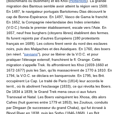
(Boschimans ou Bushmen) et les Khoi (
Hottentots
). La grande
migration des Bantous semble avoir atteint la région vers 1500.
En 1487, le navigateur portugais Bartolomeu Dias découvrit le
cap de Bonne-Espérance. En 1497, Vasco de Gama le franchit.
En 1652, la Compagnie néerlandaise des Indes orientales
(V.O.C.) fonda le premier établissement, escale vers l'Asie. En
1657, neuf free burghers (citoyens libres) établirent des fermes.
Ils furent rejoints par d'autres Européens (180 protestants
français en 1689). Les colons firent venir du nord des esclaves
noirs, puis des Malgaches et des Asiatiques. En 1760, des boers
(en néerl. "
paysans
"), pour se libérer de la V.O.C. et pour
pratiquer l'élevage extensif, franchirent le fl. Orange. Cette
migration s'appelle Trek. Ils affrontèrent les Khoi (1659-1660 et
1672-1677) puis les San, qu'ils massacrèrent de 1770 à 1810. En
1794, la V.O.C. se déclara en banqueroute. En 1795, les Brit.
occupèrent Le Cap. Le traité de Paris (1814) leur accorda le
territ., où ils abolirent l'esclavage (1833), ce qui révolta les Boers.
De 1834 à 1839, le Grand Trek mena ceux-ci aux futurs
Transvaal et Natal. Les Boers vainquirent les Xhosa, dits alors
Cafres (huit guerres entre 1779 et 1853), les Zoulous, conduits
par Dingaan (le successeur du grand Chaka), qui fut écrasé à
Blood River en 1838, puis les Sotho (1846-1868). Les Brit.