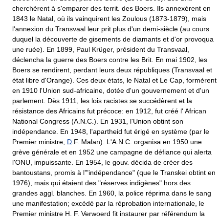
cherchèrent à s'emparer des territ. des Boers. Ils annexèrent en
1843 le Natal, où ils vainquirent les Zoulous (1873-1879), mais
l'annexion du Transvaal leur prit plus d'un demi-siècle (au cours
duquel la découverte de gisements de diamants et d'or provoqua
une ruée). En 1899, Paul Krüger, président du Transvaal,
déclencha la guerre des Boers contre les Brit. En mai 1902, les
Boers se rendirent, perdant leurs deux républiques (Transvaal et
état libre d'Orange). Ces deux états, le Natal et Le Cap, formèrent
en 1910 l'Union sud-africaine, dotée d'un gouvernement et d'un
parlement. Dès 1911, les lois racistes se succédèrent et la
résistance des Africains fut précoce: en 1912, fut créé l' African
National Congress (A.N.C.). En 1931, l'Union obtint son
indépendance. En 1948, l'apartheid fut érigé en système (par le
Premier ministre,
D
.F. Malan). L'A.N.C. organisa en 1950 une
grève générale et en 1952 une campagne de défiance qui alerta
l'ONU, impuissante. En 1954, le gouv. décida de créer des
bantoustans, promis à l'"indépendance" (que le Transkei obtint en
1976), mais qui étaient des "réserves indigènes" hors des
grandes aggl. blanches. En 1960, la police réprima dans le sang
une manifestation; excédé par la réprobation internationale, le
Premier ministre H. F. Verwoerd fit instaurer par référendum la