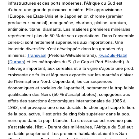
infrastructures et des ports modernes, l'Afrique du Sud est
d'abord une grande puissance minière. Elle approvisionne
l'Europe, les États-Unis et le Japon en or, chrome (premier
producteur mondial), manganèse, charbon, platine, uranium,
antimoine, titane, diamants. Les matières premières minérales
représentent plus de 50 % de ses exportations. Dans l'ensemble,
celles-ci sont nettement supérieures aux importations. Une
industrie diversifiée s'est développée dans les grandes rég.
minières:
Transvaal
(Pretoria-Witwatersrand),
KwaZulu-Natal
(
Durban
) et les métropoles du S. (Le Cap et Port Elizabeth). à
l'élevage important, aux céréales et à la vigne s'ajoute une prod.
croissante de fruits et légumes exportés sur les marchés d'hiver
de l'hémisphère Nord. Cependant, les conséquences
économiques et sociales de l'apartheid, notamment la trop faible
qualification des Noirs (50 % d'analphabètes), conjuguées aux
effets des sanctions économiques internationales de 1985 à
1992, ont provoqué une crise durable: le chômage frappe le tiers
de la pop. active, il est près de cinq fois supérieur dans la pop.
noire que dans la pop. blanche. La croissance est revenue puis
s'est ralentie. Hist. - Durant des millénaires, l'Afrique du Sud eut
un faible peuplement. Les premiers habitants étaient les San